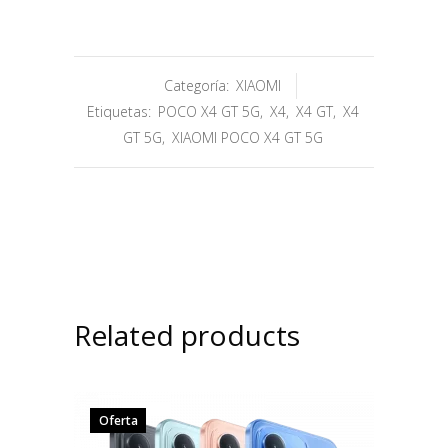
Categoría:
XIAOMI
Etiquetas:
POCO X4 GT 5G
,
X4
,
X4 GT
,
X4
GT 5G
,
XIAOMI POCO X4 GT 5G
Related products
Oferta