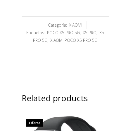
Categoría:
XIAOMI
Etiquetas:
POCO X5 PRO 5G
,
X5 PRO
,
X5
PRO 5G
,
XIAOMI POCO X5 PRO 5G
Related products
Oferta