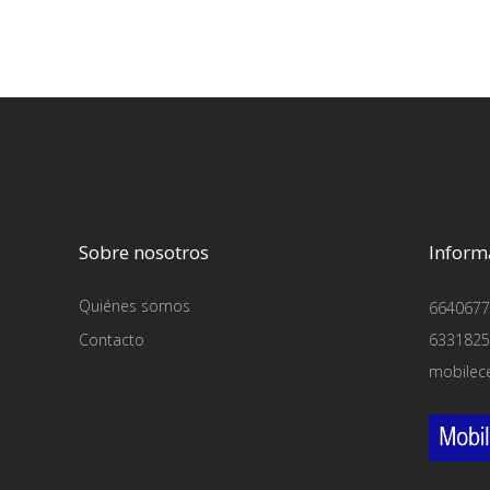
Sobre nosotros
Inform
Quiénes somos
6640677
Contacto
6331825
mobilec