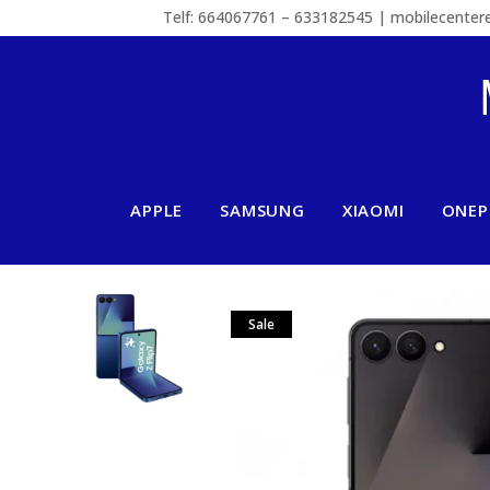
Telf: 664067761 – 633182545 | mobilecente
APPLE
SAMSUNG
XIAOMI
ONEP
Sale