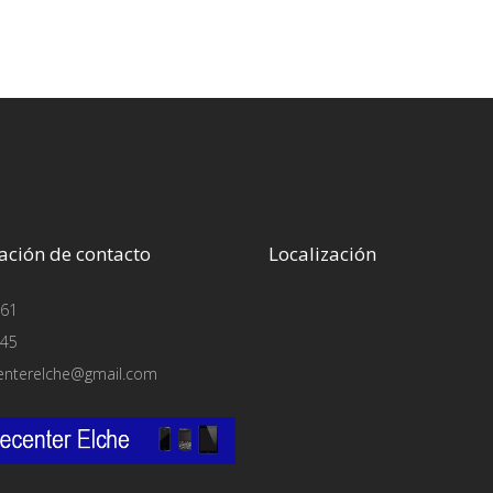
ación de contacto
Localización
61
45
enterelche@gmail.com