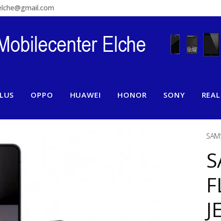
relche@gmail.com
LUS
OPPO
HUAWEI
HONOR
SONY
REA
SAM
S
F
J