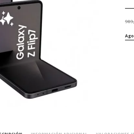
989
Ago