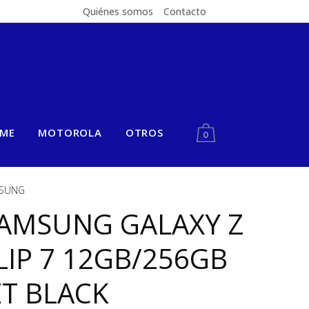
Quiénes somos
Contacto
LME
MOTOROLA
OTROS
0
SUNG
AMSUNG GALAXY Z
LIP 7 12GB/256GB
ET BLACK