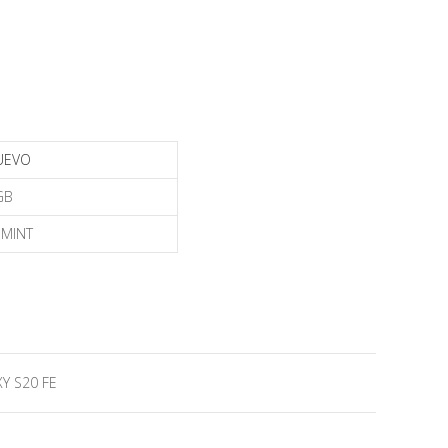
UEVO
GB
MINT
Y S20 FE