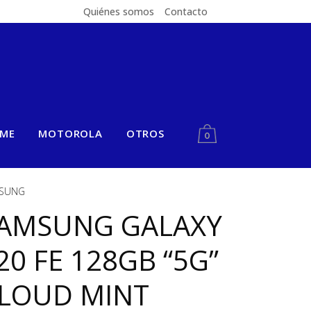
Quiénes somos
Contacto
LME
MOTOROLA
OTROS
0
SUNG
AMSUNG GALAXY
20 FE 128GB “5G”
LOUD MINT