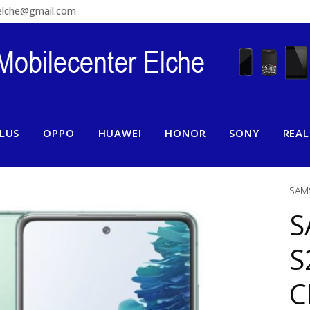
relche@gmail.com
LUS
OPPO
HUAWEI
HONOR
SONY
REA
SAM
S
S
C