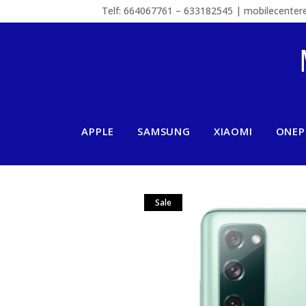
Telf: 664067761 – 633182545 | mobilecente
APPLE
SAMSUNG
XIAOMI
ONEP
Sale