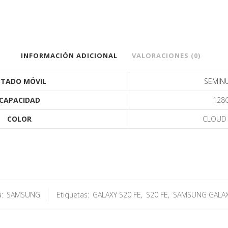
INFORMACIÓN ADICIONAL
VALORACIONES (0)
STADO MÓVIL
SEMIN
CAPACIDAD
128
COLOR
CLOUD 
a:
SAMSUNG
Etiquetas:
GALAXY S20 FE
,
S20 FE
,
SAMSUNG GALAX