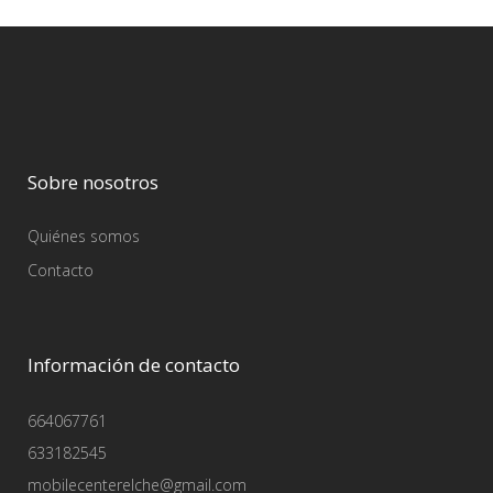
Sobre nosotros
Quiénes somos
Contacto
Información de contacto
664067761
633182545
mobilecenterelche@gmail.com