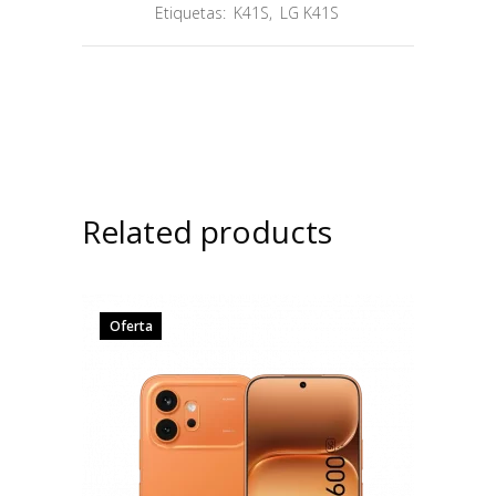
Etiquetas:
K41S
,
LG K41S
Related products
Oferta