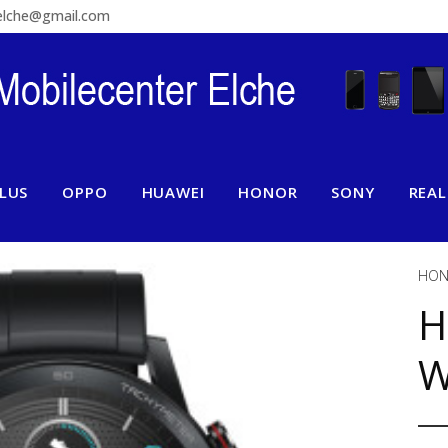
relche@gmail.com
LUS
OPPO
HUAWEI
HONOR
SONY
REA
HON
H
W