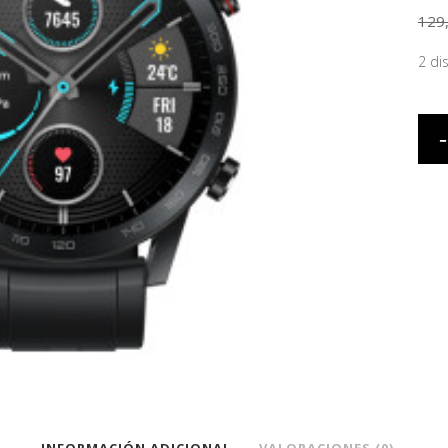
129
2 di