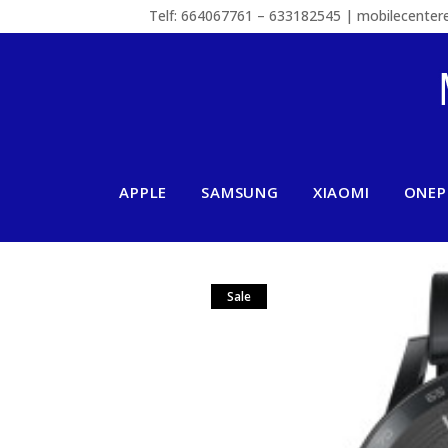
Telf: 664067761 – 633182545 | mobilecente
APPLE
SAMSUNG
XIAOMI
ONEP
Sale