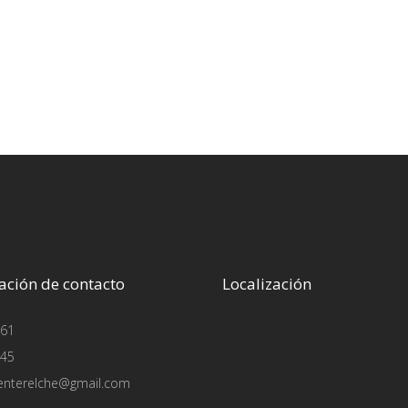
ación de contacto
Localización
61
45
enterelche@gmail.com