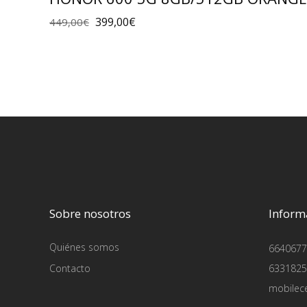
399,00
€
449,00
€
Sobre nosotros
Inform
Quiénes somos
6640677
Contacto
6331825
mobilec