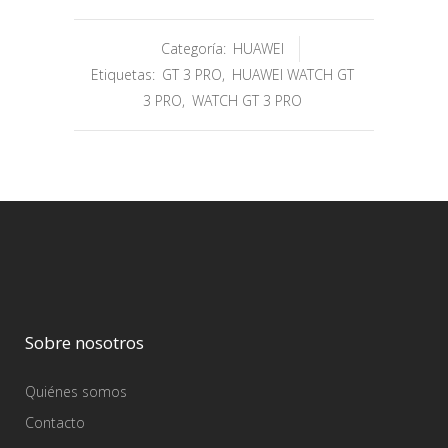
Categoría:
HUAWEI
Etiquetas:
GT 3 PRO
,
HUAWEI WATCH GT
3 PRO
,
WATCH GT 3 PRO
Sobre nosotros
Quiénes somos
Contacto