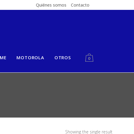
Quiénes somos
Contacto
LME
MOTOROLA
OTROS
0
Showing the single result