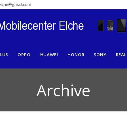
relche@gmail.com
LUS
OPPO
HUAWEI
HONOR
SONY
REA
Archive