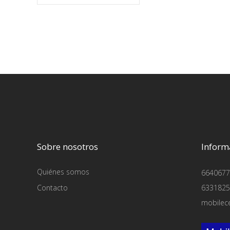
Sobre nosotros
Inform
Quiénes somos
6640677
Contacto
6331825
mobilec