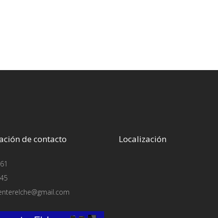
ación de contacto
Localización
61
45
enterelche@gmail.com