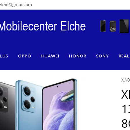
relche@gmail.com
LUS
OPPO
HUAWEI
HONOR
SONY
REA
XIAO
X
1
8