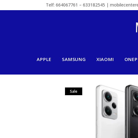
Telf: 664067761 – 633182545 | mobilecente
APPLE
SAMSUNG
XIAOMI
ONEP
Sale