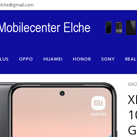
relche@gmail.com
LUS
OPPO
HUAWEI
HONOR
SONY
REA
XIAO
X
1
G