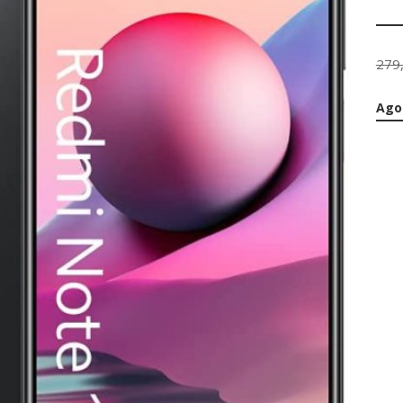
279
Ago