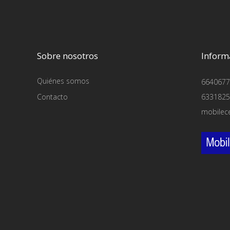
Sobre nosotros
Inform
Quiénes somos
6640677
Contacto
6331825
mobilec