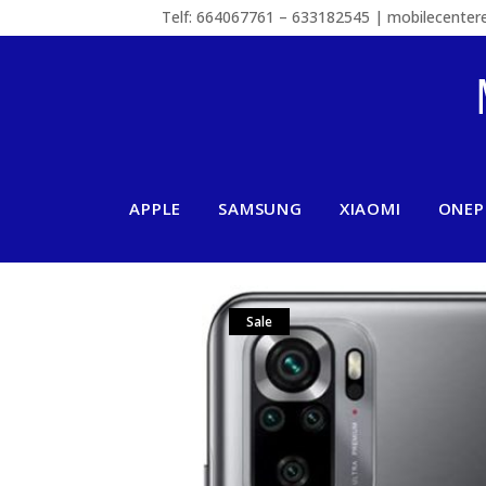
Telf: 664067761 – 633182545 | mobilecente
APPLE
SAMSUNG
XIAOMI
ONEP
Sale