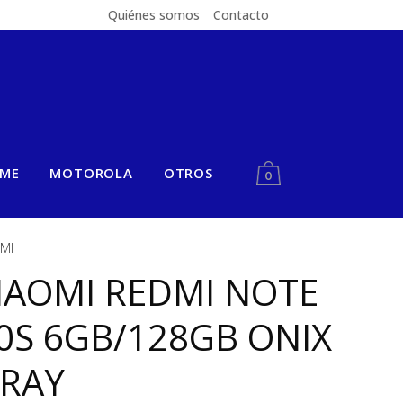
Quiénes somos
Contacto
LME
MOTOROLA
OTROS
0
MI
IAOMI REDMI NOTE
0S 6GB/128GB ONIX
RAY