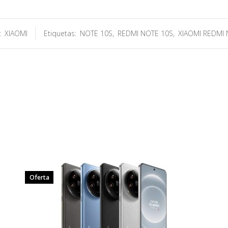
:
XIAOMI
Etiquetas:
NOTE 10S
,
REDMI NOTE 10S
,
XIAOMI REDMI 
Oferta