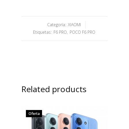
Categoría:
XIAOMI
Etiquetas:
F6 PRO
,
POCO F6 PRO
Related products
Oferta