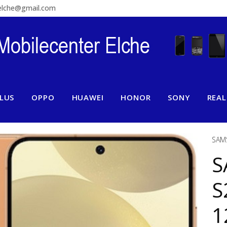
relche@gmail.com
LUS
OPPO
HUAWEI
HONOR
SONY
REA
SAM
S
S
1