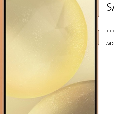
S
1.1
Ago