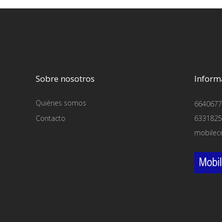
Sobre nosotros
Inform
Quiénes somos
6640677
Contacto
6331825
mobilec