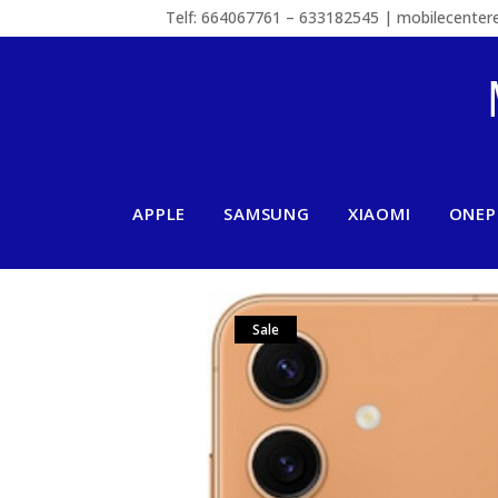
Telf: 664067761 – 633182545 | mobilecente
APPLE
SAMSUNG
XIAOMI
ONEP
Sale