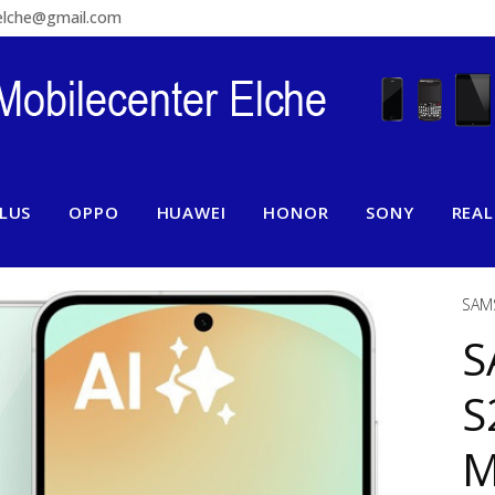
relche@gmail.com
LUS
OPPO
HUAWEI
HONOR
SONY
REA
SAM
S
S
M