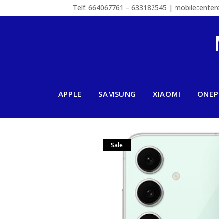
Telf: 664067761 – 633182545 | mobilecente
APPLE
SAMSUNG
XIAOMI
ONEP
Sale