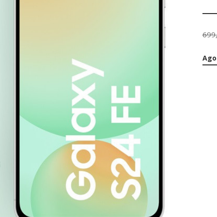
699
Ago