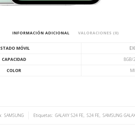
INFORMACIÓN ADICIONAL
VALORACIONES (0)
ESTADO MÓVIL
EX
CAPACIDAD
8GB/
COLOR
MI
a:
SAMSUNG
Etiquetas:
GALAXY S24 FE
,
S24 FE
,
SAMSUNG GALAX