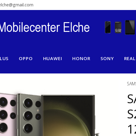
relche@gmail.com
LUS
OPPO
HUAWEI
HONOR
SONY
REA
SAM
S
S
1