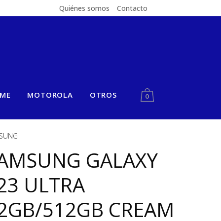
Quiénes somos
Contacto
LME
MOTOROLA
OTROS
0
SUNG
AMSUNG GALAXY
23 ULTRA
2GB/512GB CREAM