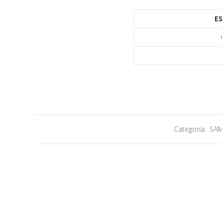
E
Categoría:
SA