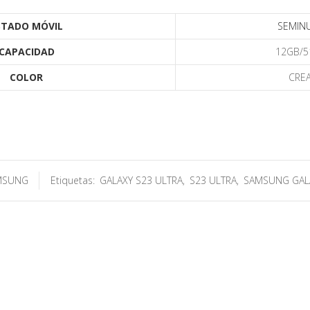
STADO MÓVIL
SEMIN
CAPACIDAD
12GB/5
COLOR
CRE
MSUNG
Etiquetas:
GALAXY S23 ULTRA
,
S23 ULTRA
,
SAMSUNG GALA