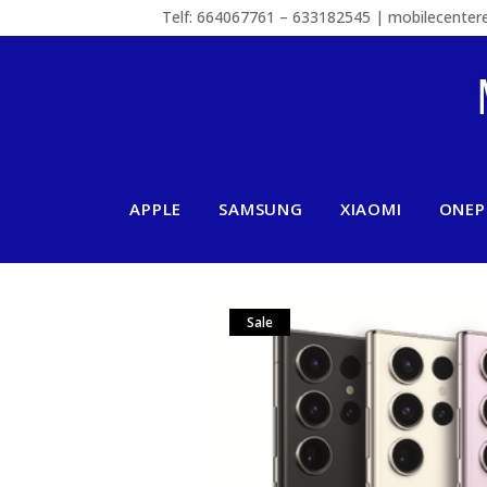
Telf: 664067761 – 633182545 | mobilecente
APPLE
SAMSUNG
XIAOMI
ONEP
Sale