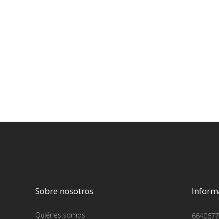
Sobre nosotros
Inform
Quiénes somos
6640677