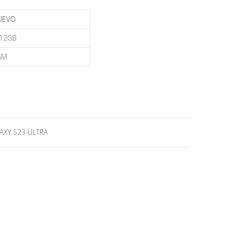
UEVO
12GB
AM
XY S23 ULTRA