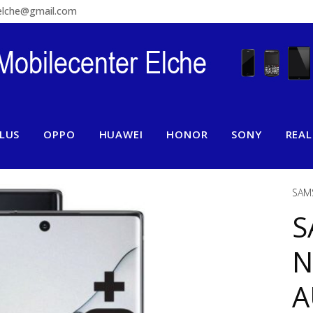
relche@gmail.com
LUS
OPPO
HUAWEI
HONOR
SONY
REA
SAM
S
N
A