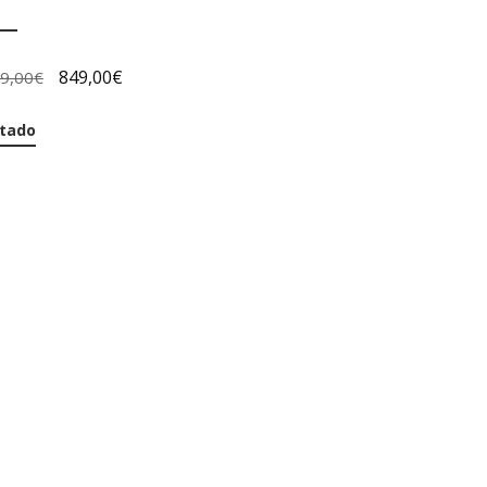
849,00
€
99,00
€
tado