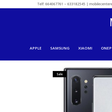
Telf: 664067761 – 633182545 | mobilecente
APPLE
SAMSUNG
XIAOMI
ONEP
Sale