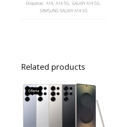
Etiquetas:
A14
,
A14 5G
,
GALAXY A14 5G
,
SAMSUNG GALAXY A14 5G
Related products
Oferta