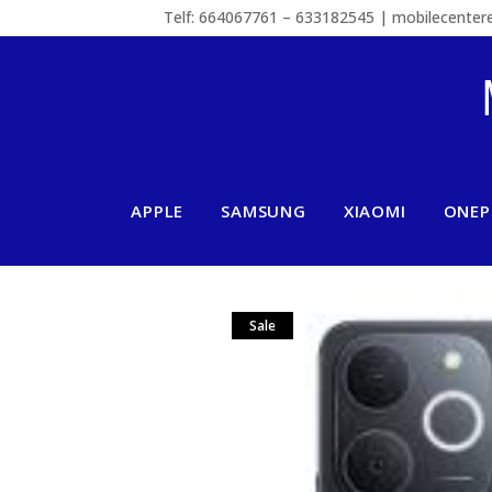
Telf: 664067761 – 633182545 | mobilecente
APPLE
SAMSUNG
XIAOMI
ONEP
Sale