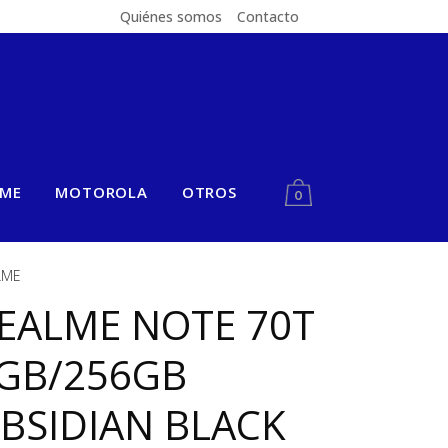
Quiénes somos
Contacto
LME
MOTOROLA
OTROS
0
LME
EALME NOTE 70T
GB/256GB
BSIDIAN BLACK