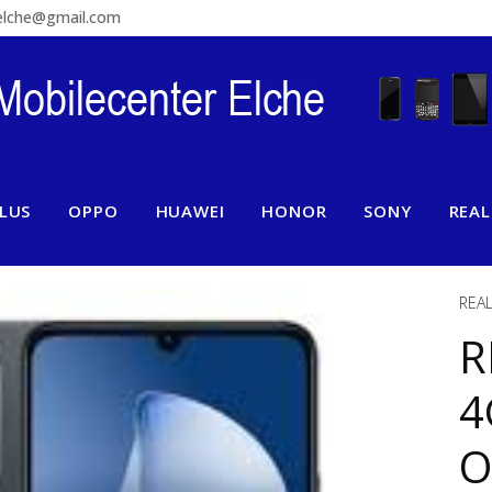
relche@gmail.com
LUS
OPPO
HUAWEI
HONOR
SONY
REA
REA
R
4
O