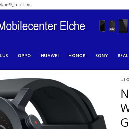
relche@gmail.com
LUS
OPPO
HUAWEI
HONOR
SONY
REA
OTR
N
W
G