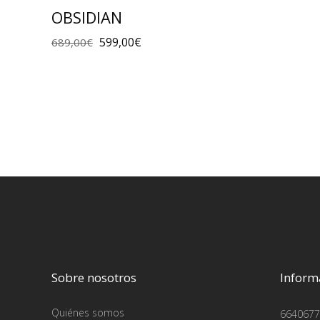
OBSIDIAN
599,00
€
689,00
€
Sobre nosotros
Inform
Quiénes somos
6640677