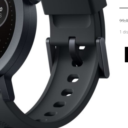
99,
1 di