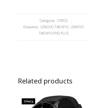
Categoría:
OTROS
Etiquetas:
LENOVO TAB M10
,
LENOVO
TAB M10 FHD PLUS
Related products
Oferta