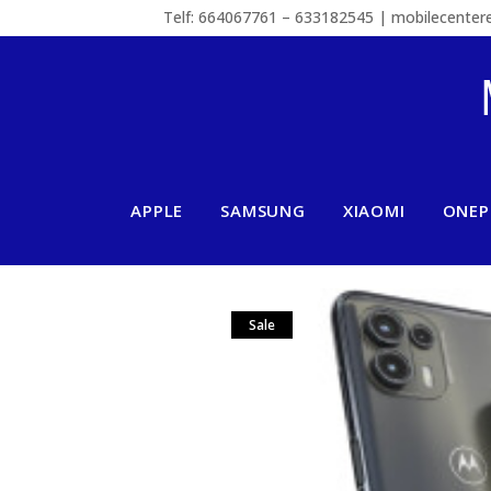
Telf: 664067761 – 633182545 | mobilecente
APPLE
SAMSUNG
XIAOMI
ONEP
Sale