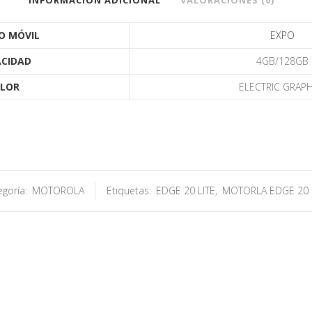
INFORMACIÓN ADICIONAL
VALORACIONES (0)
O MÓVIL
EXPO
CIDAD
4GB/128GB
LOR
ELECTRIC GRAPH
egoría:
MOTOROLA
Etiquetas:
EDGE 20 LITE
,
MOTORLA EDGE 20 