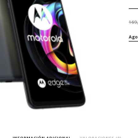
169
Ago