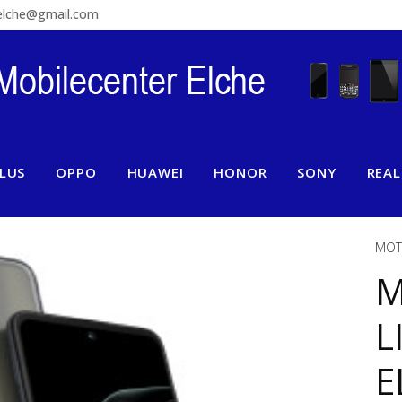
relche@gmail.com
LUS
OPPO
HUAWEI
HONOR
SONY
REA
MOT
M
L
E