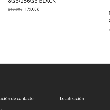
8GB/256GB BLACK
179,00
€
219,00
€
ación de contacto
Localización