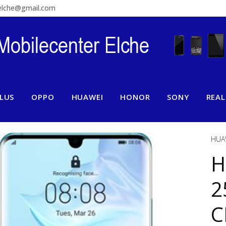
relche@gmail.com
LUS
OPPO
HUAWEI
HONOR
SONY
REA
HUA
H
2
C