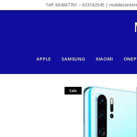
Telf: 664067761 – 633182545 | mobilecente
APPLE
SAMSUNG
XIAOMI
ONEP
Sale