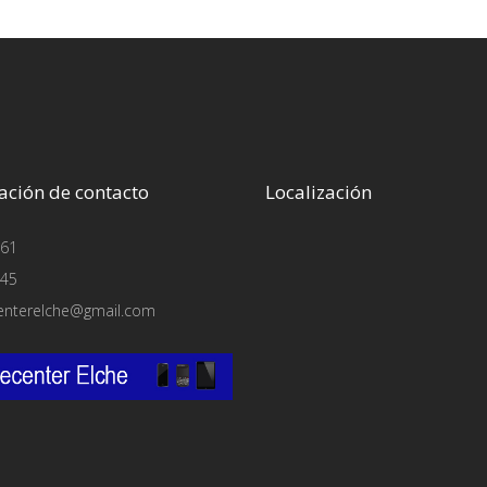
ación de contacto
Localización
61
45
enterelche@gmail.com