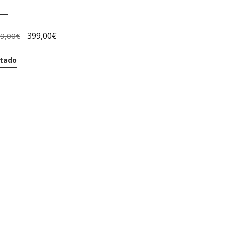
399,00
€
49,00
€
tado