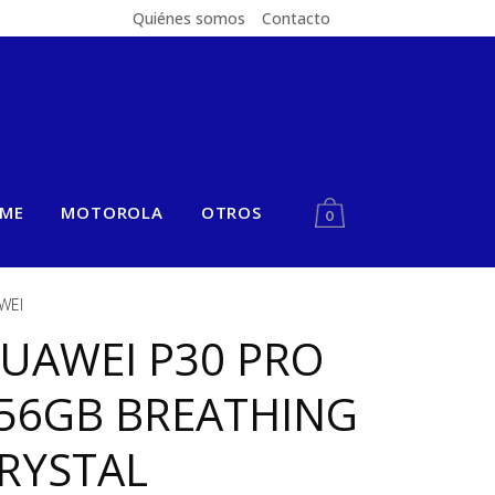
Quiénes somos
Contacto
LME
MOTOROLA
OTROS
0
WEI
UAWEI P30 PRO
56GB BREATHING
RYSTAL