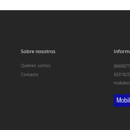
Sobre nosotros
Inform
Quiénes somos
6640677
Contacto
6331825
mobilec