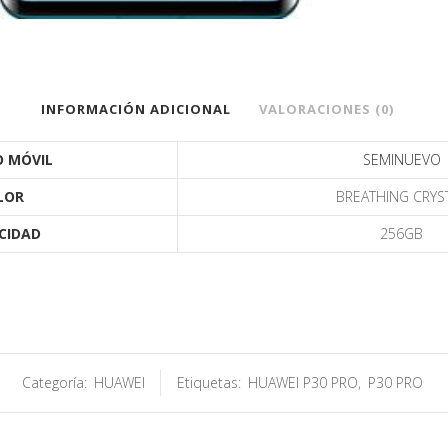
INFORMACIÓN ADICIONAL
VALORACIONES (0)
 MÓVIL
SEMINUEVO
LOR
BREATHING CRYS
CIDAD
256GB
Categoría:
HUAWEI
Etiquetas:
HUAWEI P30 PRO
,
P30 PRO