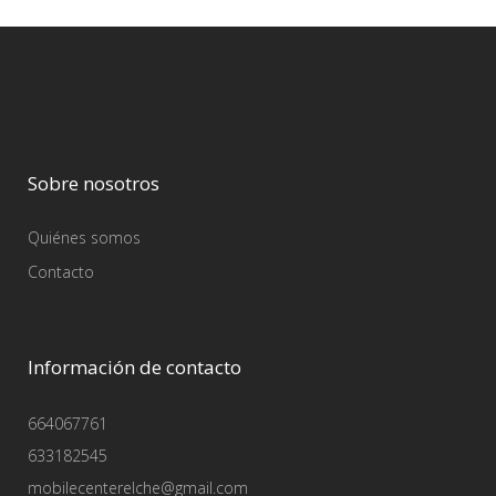
Sobre nosotros
Quiénes somos
Contacto
Información de contacto
664067761
633182545
mobilecenterelche@gmail.com