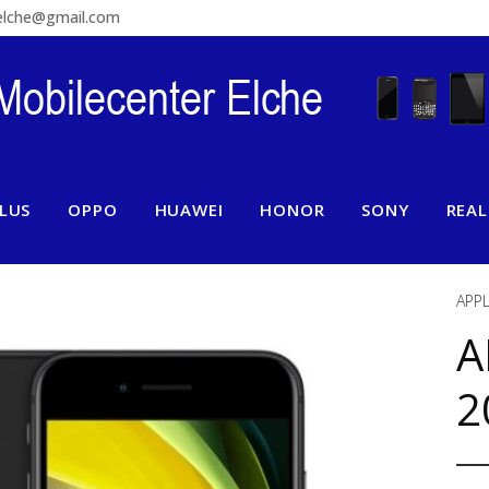
relche@gmail.com
LUS
OPPO
HUAWEI
HONOR
SONY
REA
APP
A
2