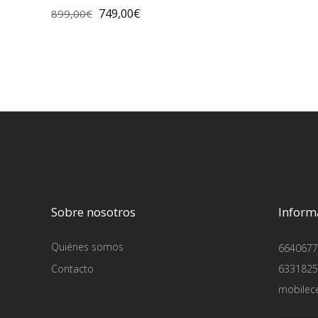
749,00
€
899,00
€
Sobre nosotros
Inform
Quiénes somos
6640677
Contacto
6331825
mobilec