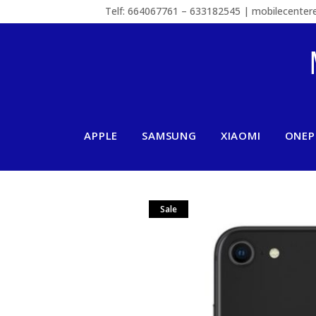
Telf: 664067761 – 633182545 | mobilecente
APPLE
SAMSUNG
XIAOMI
ONEP
Sale