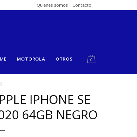
Quiénes somos
Contacto
LME
MOTOROLA
OTROS
0
LE
PPLE IPHONE SE
020 64GB NEGRO