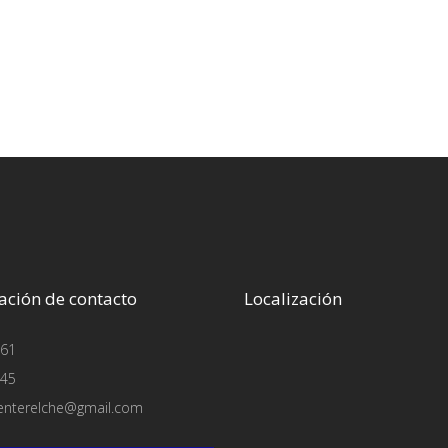
ación de contacto
Localización
61
45
enterelche@gmail.com