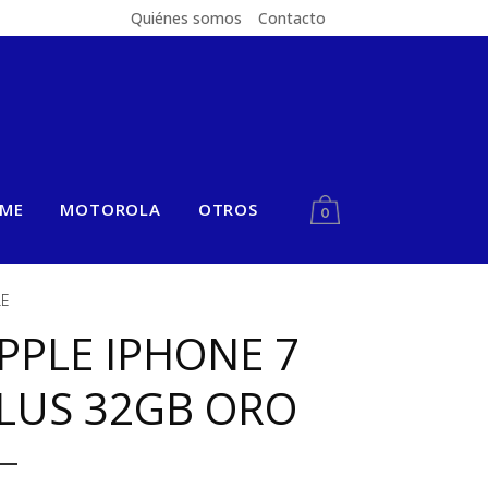
Quiénes somos
Contacto
LME
MOTOROLA
OTROS
0
LE
PPLE IPHONE 7
LUS 32GB ORO