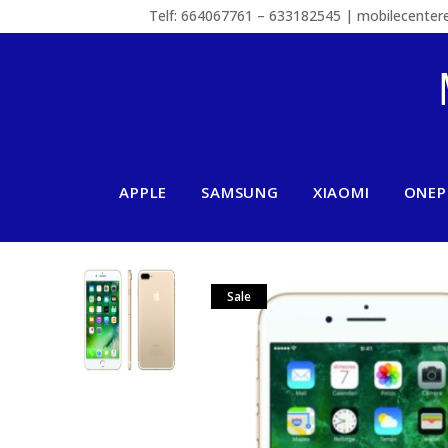
Telf: 664067761 – 633182545 | mobilecente
APPLE
SAMSUNG
XIAOMI
ONEP
Sale