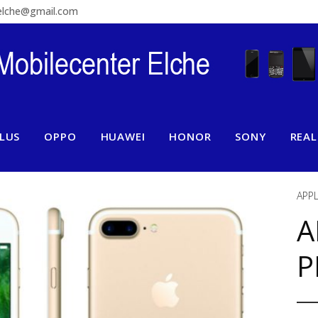
relche@gmail.com
LUS
OPPO
HUAWEI
HONOR
SONY
REA
APP
A
P