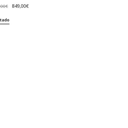
849,00
€
,00
€
tado