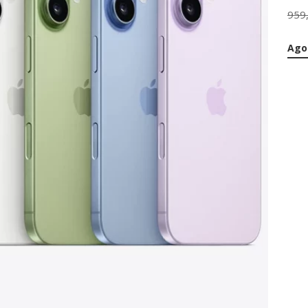
959
Ago