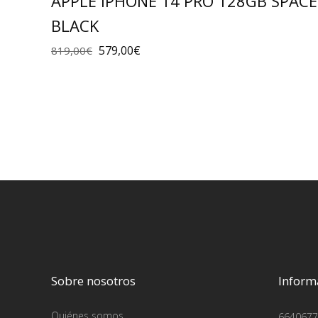
APPLE IPHONE 14 PRO 128GB SPACE
BLACK
579,00
€
819,00
€
Sobre nosotros
Inform
Quiénes somos
6640677