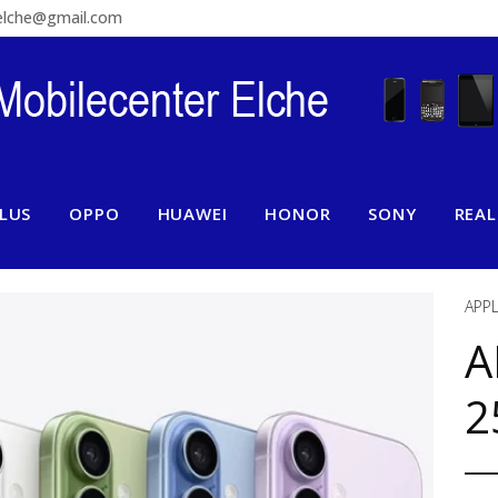
relche@gmail.com
LUS
OPPO
HUAWEI
HONOR
SONY
REA
APP
A
2