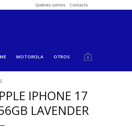
Quiénes somos
Contacto
LME
MOTOROLA
OTROS
0
LE
PPLE IPHONE 17
56GB LAVENDER