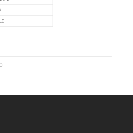
B
LE
RO