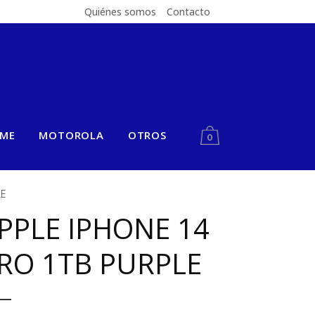
Quiénes somos
Contacto
LME
MOTOROLA
OTROS
0
LE
PPLE IPHONE 14
RO 1TB PURPLE