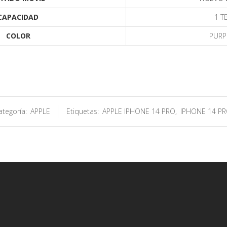
CAPACIDAD
1 T
COLOR
PURP
ategoría:
APPLE
Etiquetas:
APPLE IPHONE 14 PRO
,
IPHONE 14 P