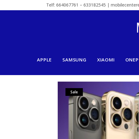
Telf: 664067761 – 633182545 | mobilecente
APPLE
SAMSUNG
XIAOMI
ONEP
Sale