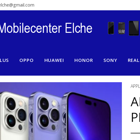
relche@gmail.com
LUS
OPPO
HUAWEI
HONOR
SONY
REA
APP
A
P