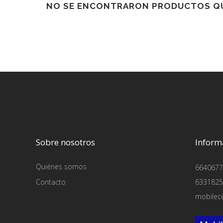
NO SE ENCONTRARON PRODUCTOS QU
Sobre nosotros
Inform
Quiénes somos
6640677
Contacto
6331825
mobilec