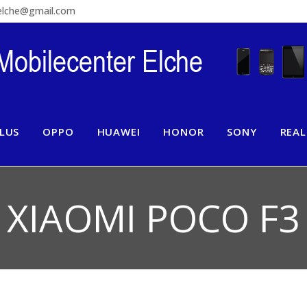
relche@gmail.com
LUS
OPPO
HUAWEI
HONOR
SONY
REA
XIAOMI POCO F3