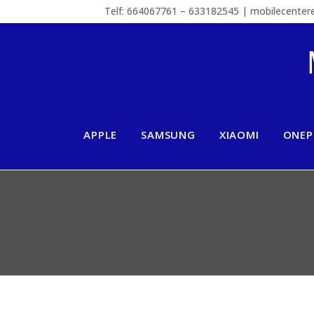
Telf: 664067761 – 633182545 | mobilecente
APPLE
SAMSUNG
XIAOMI
ONEP