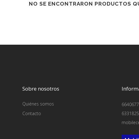
NO SE ENCONTRARON PRODUCTOS QU
Sobre nosotros
Inform
Quiénes somos
6640677
Contacto
6331825
mobilec