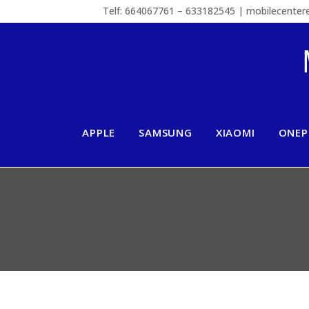
Telf: 664067761 – 633182545 | mobilecente
APPLE
SAMSUNG
XIAOMI
ONEP