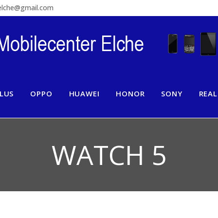
relche@gmail.com
LUS
OPPO
HUAWEI
HONOR
SONY
REA
WATCH 5