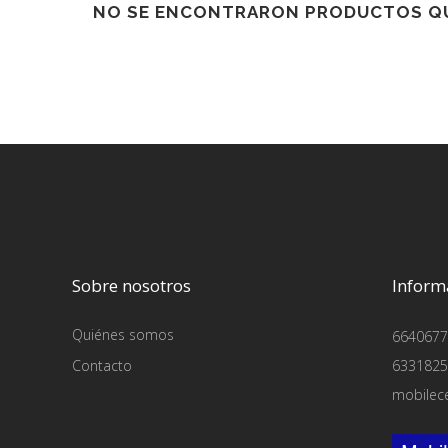
NO SE ENCONTRARON PRODUCTOS QU
Sobre nosotros
Inform
Quiénes somos
6640677
Contacto
6331825
mobilec