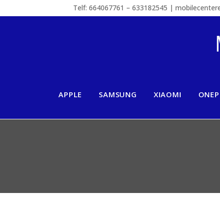
Telf: 664067761 – 633182545 | mobilecente
APPLE
SAMSUNG
XIAOMI
ONEP