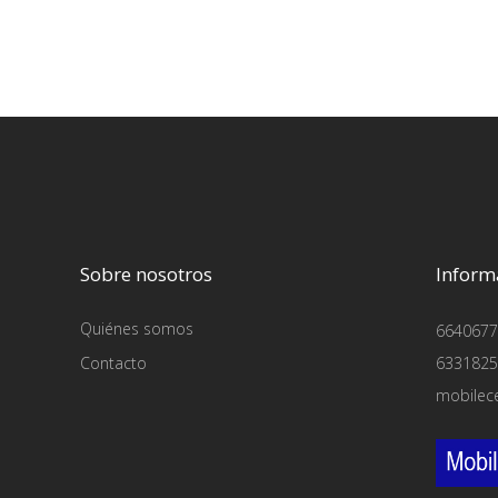
Sobre nosotros
Inform
Quiénes somos
6640677
Contacto
6331825
mobilec