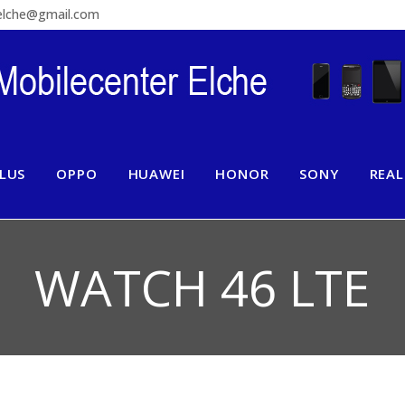
relche@gmail.com
LUS
OPPO
HUAWEI
HONOR
SONY
REA
WATCH 46 LTE