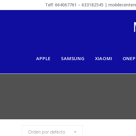
Telf: 664067761 – 633182545 | mobilecente
APPLE
SAMSUNG
XIAOMI
ONEP
Orden por defecto