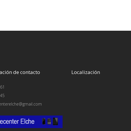
ación de contacto
Localización
61
45
enterelche@gmail.com