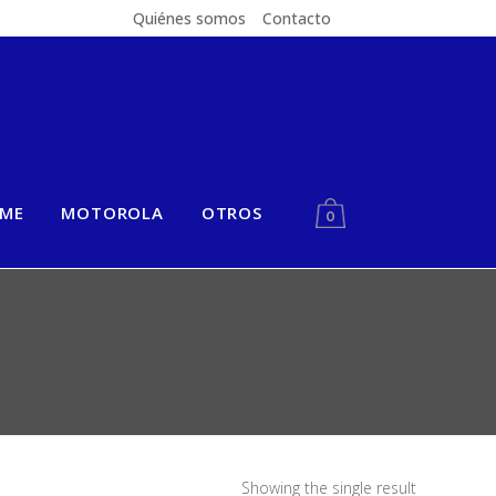
Quiénes somos
Contacto
LME
MOTOROLA
OTROS
0
Showing the single result