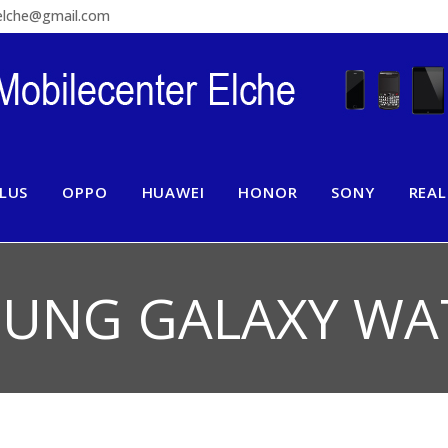
relche@gmail.com
LUS
OPPO
HUAWEI
HONOR
SONY
REA
UNG GALAXY WA