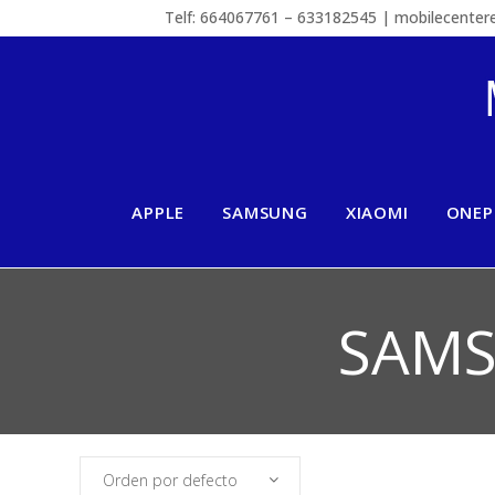
Telf: 664067761 – 633182545 | mobilecente
APPLE
SAMSUNG
XIAOMI
ONEP
SAMS
Orden por defecto