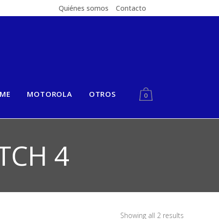
Quiénes somos
Contacto
LME
MOTOROLA
OTROS
0
TCH 4
Showing all 2 results