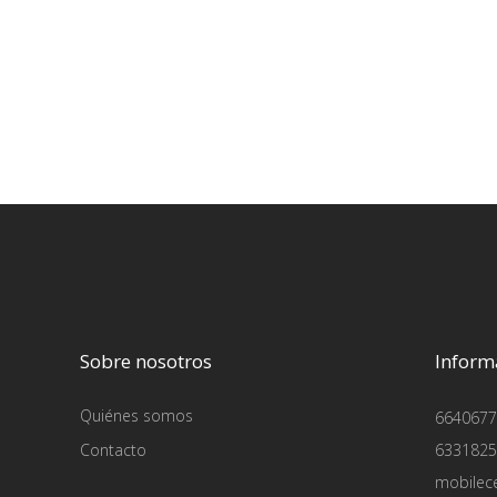
Sobre nosotros
Inform
Quiénes somos
6640677
Contacto
6331825
mobilec