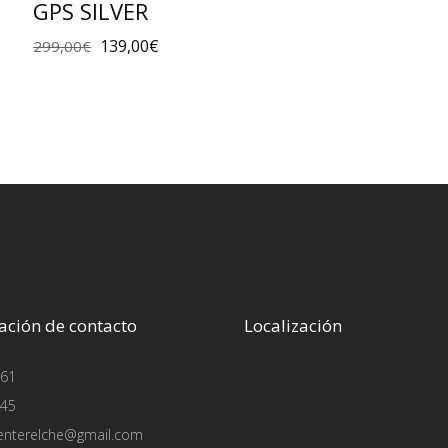
GPS SILVER
139,00
€
299,00
€
ación de contacto
Localización
61
45
enterelche@gmail.com