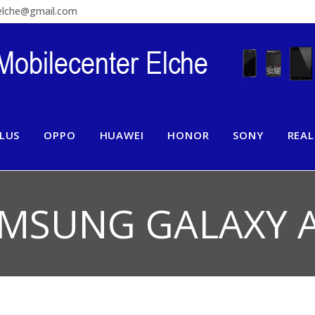
relche@gmail.com
LUS
OPPO
HUAWEI
HONOR
SONY
REA
MSUNG GALAXY 