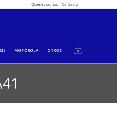
Quiénes somos
Contacto
LME
MOTOROLA
OTROS
0
A41