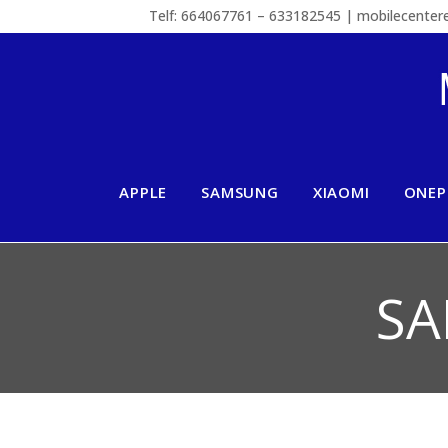
Telf: 664067761 – 633182545 | mobilecente
APPLE
SAMSUNG
XIAOMI
ONEP
SA