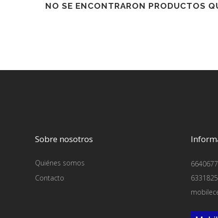
NO SE ENCONTRARON PRODUCTOS QU
Sobre nosotros
Inform
Quiénes somos
6640677
Contacto
6331825
mobilec