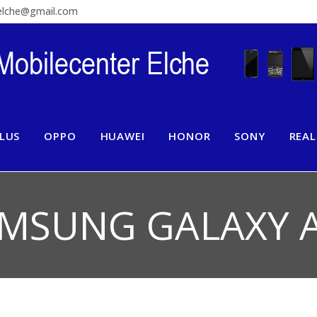
relche@gmail.com
LUS
OPPO
HUAWEI
HONOR
SONY
REA
MSUNG GALAXY 