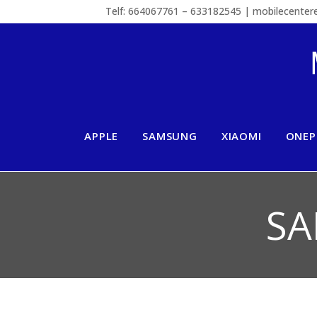
Telf: 664067761 – 633182545 | mobilecente
APPLE
SAMSUNG
XIAOMI
ONEP
SA