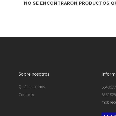
NO SE ENCONTRARON PRODUCTOS QU
Sobre nosotros
Inform
Quiénes somos
6640677
Contacto
6331825
mobilec