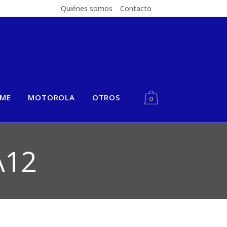
Quiénes somos
Contacto
LME
MOTOROLA
OTROS
0
A12