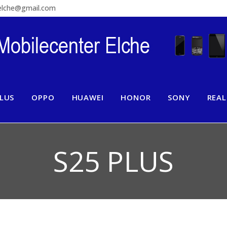
relche@gmail.com
LUS
OPPO
HUAWEI
HONOR
SONY
REA
S25 PLUS