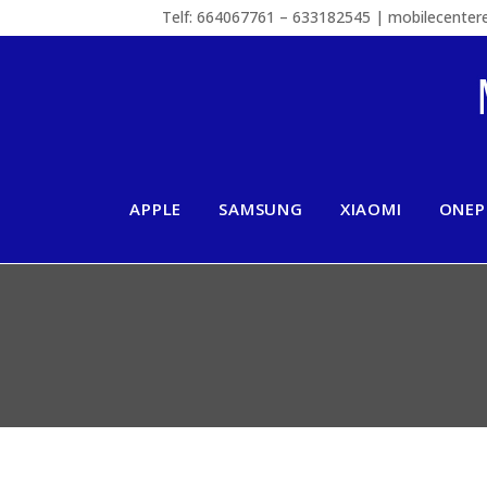
Telf: 664067761 – 633182545 | mobilecente
APPLE
SAMSUNG
XIAOMI
ONEP