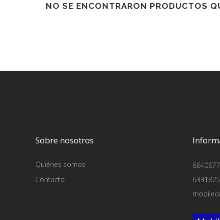
NO SE ENCONTRARON PRODUCTOS QU
Sobre nosotros
Inform
Quiénes somos
6640677
Contacto
6331825
mobilec