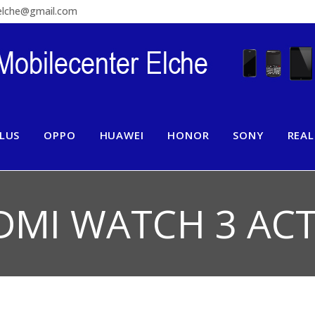
relche@gmail.com
LUS
OPPO
HUAWEI
HONOR
SONY
REA
DMI WATCH 3 ACT