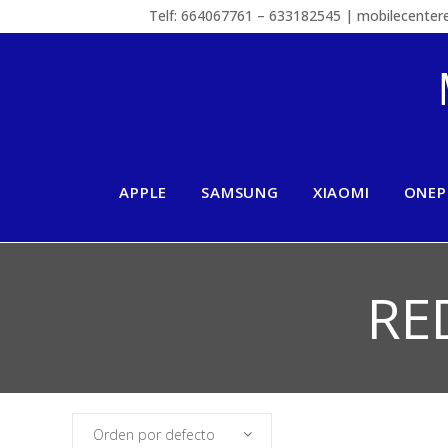
Telf: 664067761 – 633182545 | mobilecente
APPLE
SAMSUNG
XIAOMI
ONEP
RE
Orden por defecto