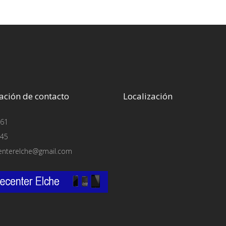
ación de contacto
Localización
61
45
enterelche@gmail.com