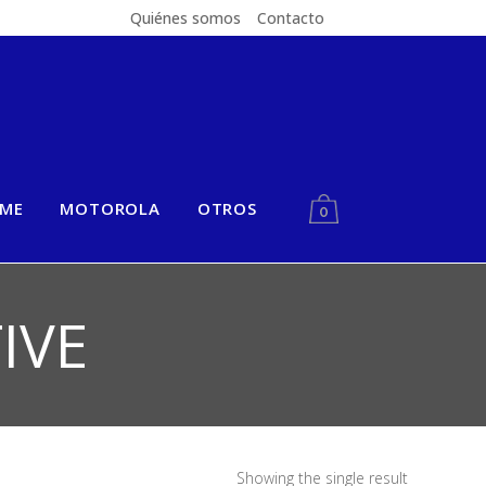
Quiénes somos
Contacto
LME
MOTOROLA
OTROS
0
IVE
Showing the single result