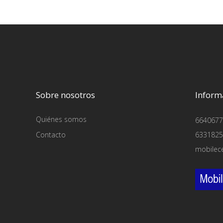
Sobre nosotros
Inform
Quiénes somos
6640677
Contacto
6331825
mobilec