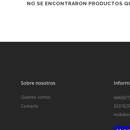
NO SE ENCONTRARON PRODUCTOS QU
Sobre nosotros
Inform
Quiénes somos
6640677
Contacto
6331825
mobilec