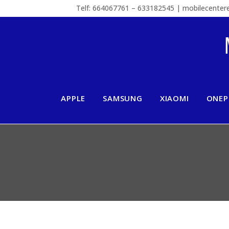
Telf: 664067761 – 633182545 | mobilecente
APPLE
SAMSUNG
XIAOMI
ONEP