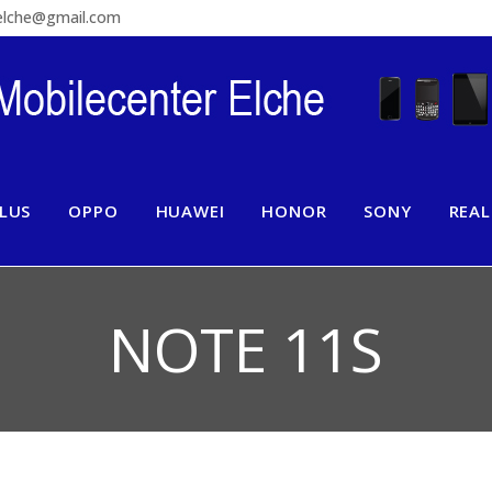
relche@gmail.com
LUS
OPPO
HUAWEI
HONOR
SONY
REA
NOTE 11S