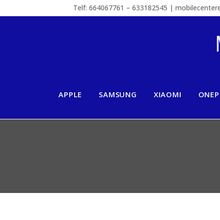
Telf: 664067761 – 633182545 | mobilecente
APPLE
SAMSUNG
XIAOMI
ONEP