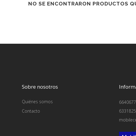
NO SE ENCONTRARON PRODUCTOS QU
Sobre nosotros
Inform
Quiénes somos
6640677
Contacto
6331825
mobilec