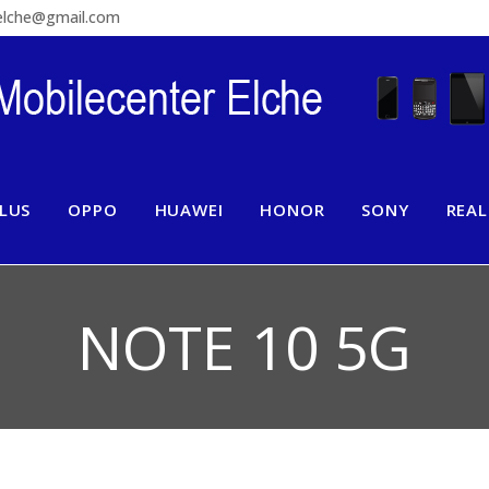
relche@gmail.com
LUS
OPPO
HUAWEI
HONOR
SONY
REA
NOTE 10 5G