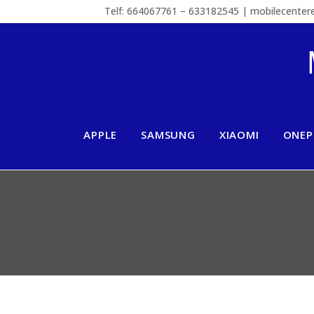
Telf: 664067761 – 633182545 | mobilecente
APPLE
SAMSUNG
XIAOMI
ONEP