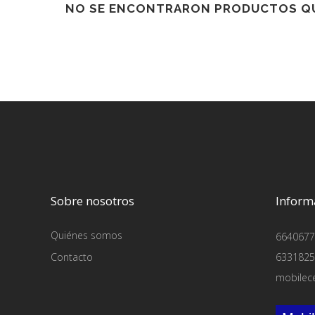
NO SE ENCONTRARON PRODUCTOS QU
Sobre nosotros
Inform
Quiénes somos
6640677
Contacto
6331825
mobilec