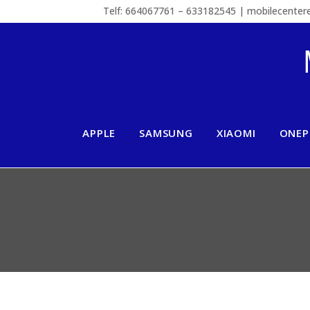
Telf: 664067761 – 633182545 | mobilecente
APPLE
SAMSUNG
XIAOMI
ONEP