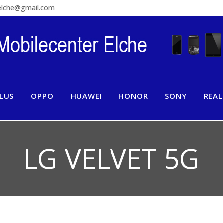
relche@gmail.com
LUS
OPPO
HUAWEI
HONOR
SONY
REA
LG VELVET 5G