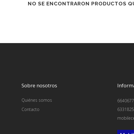
NO SE ENCONTRARON PRODUCTOS QU
Sobre nosotros
Inform
Quiénes somos
6640677
Contacto
6331825
mobilec