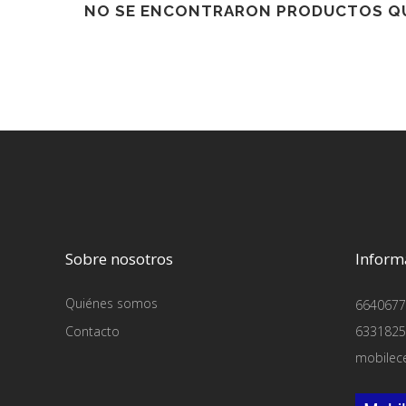
NO SE ENCONTRARON PRODUCTOS QU
Sobre nosotros
Inform
Quiénes somos
6640677
Contacto
6331825
mobilec