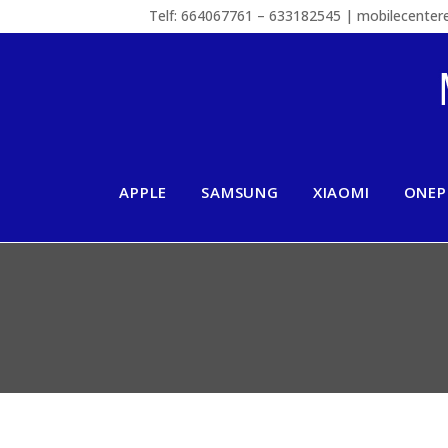
Telf: 664067761 – 633182545 | mobilecente
APPLE
SAMSUNG
XIAOMI
ONEP