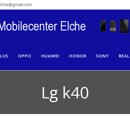
relche@gmail.com
LUS
OPPO
HUAWEI
HONOR
SONY
REA
Lg k40