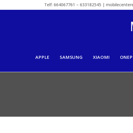
Telf: 664067761 – 633182545 | mobilecente
APPLE
SAMSUNG
XIAOMI
ONEP