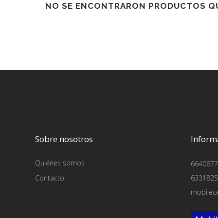
NO SE ENCONTRARON PRODUCTOS QU
Sobre nosotros
Inform
Quiénes somos
6640677
Contacto
6331825
mobilec