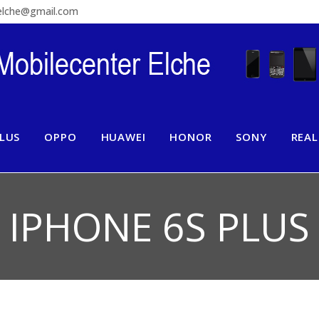
relche@gmail.com
LUS
OPPO
HUAWEI
HONOR
SONY
REA
IPHONE 6S PLUS