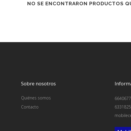
NO SE ENCONTRARON PRODUCTOS QU
Sobre nosotros
Inform
Quiénes somos
6640677
Contacto
6331825
mobilec