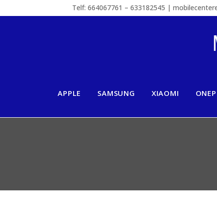
Telf: 664067761 – 633182545 | mobilecente
APPLE
SAMSUNG
XIAOMI
ONEP