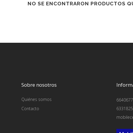
NO SE ENCONTRARON PRODUCTOS QU
Sobre nosotros
Inform
Quiénes somos
6640677
Contacto
6331825
mobilec