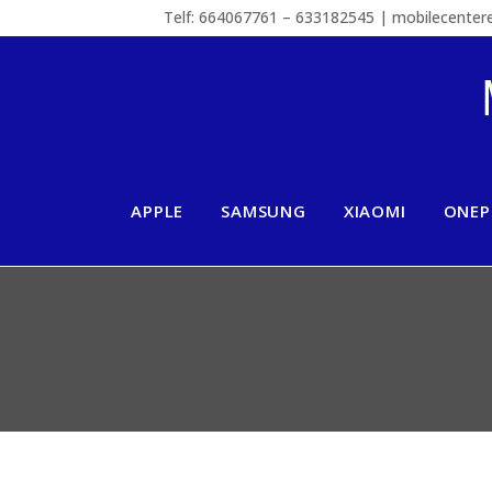
Telf: 664067761 – 633182545 | mobilecente
APPLE
SAMSUNG
XIAOMI
ONEP