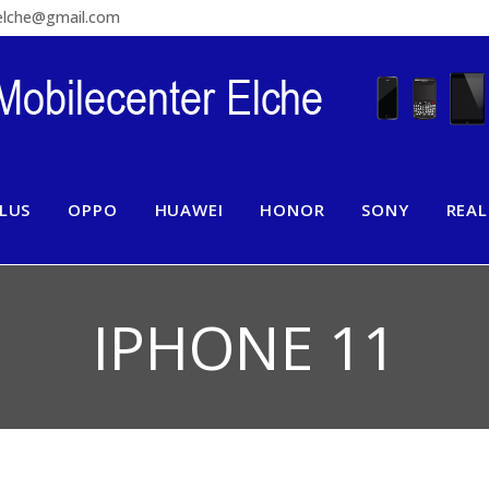
relche@gmail.com
LUS
OPPO
HUAWEI
HONOR
SONY
REA
IPHONE 11