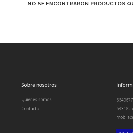
NO SE ENCONTRARON PRODUCTOS QU
Sobre nosotros
Inform
Quiénes somos
6640677
Contacto
6331825
mobilec