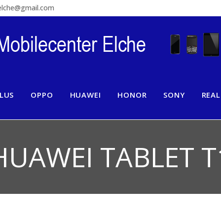
relche@gmail.com
LUS
OPPO
HUAWEI
HONOR
SONY
REA
HUAWEI TABLET T