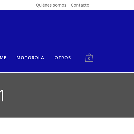
Quiénes somos
Contacto
LME
MOTOROLA
OTROS
0
1