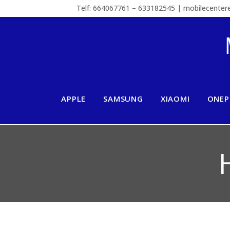
Telf: 664067761 – 633182545 | mobilecente
APPLE
SAMSUNG
XIAOMI
ONEP