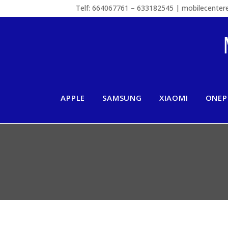
Telf: 664067761 – 633182545 | mobilecente
APPLE
SAMSUNG
XIAOMI
ONEP