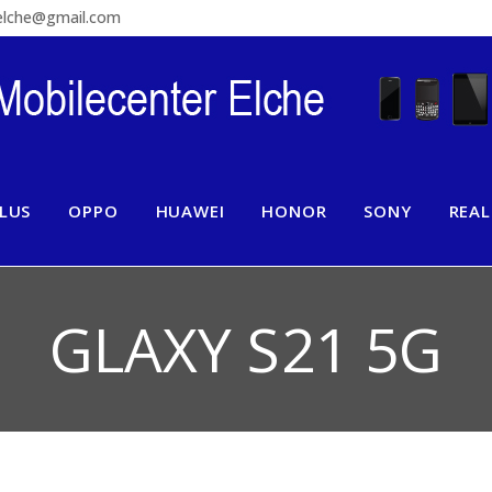
relche@gmail.com
LUS
OPPO
HUAWEI
HONOR
SONY
REA
GLAXY S21 5G