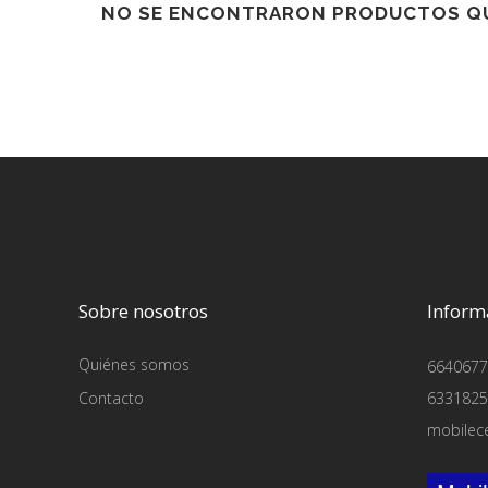
NO SE ENCONTRARON PRODUCTOS QU
Sobre nosotros
Inform
Quiénes somos
6640677
Contacto
6331825
mobilec