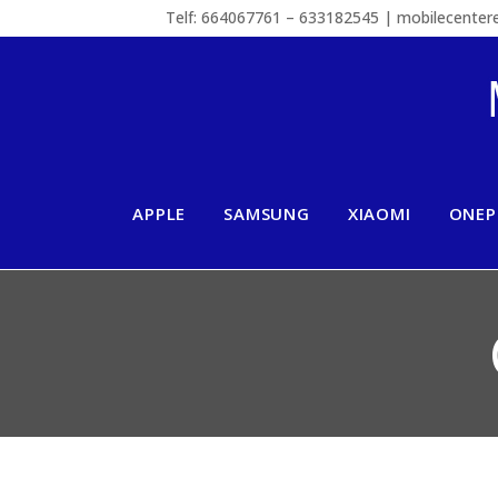
Telf: 664067761 – 633182545 | mobilecente
APPLE
SAMSUNG
XIAOMI
ONEP