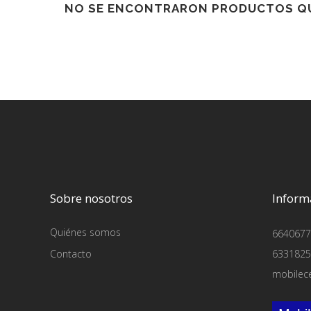
NO SE ENCONTRARON PRODUCTOS QU
Sobre nosotros
Inform
Quiénes somos
6640677
Contacto
6331825
mobilec