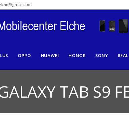
relche@gmail.com
LUS
OPPO
HUAWEI
HONOR
SONY
REA
GALAXY TAB S9 F