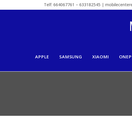
Telf: 664067761 – 633182545 | mobilecente
APPLE
SAMSUNG
XIAOMI
ONEP