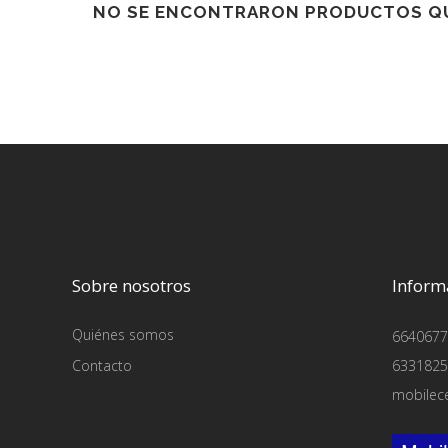
NO SE ENCONTRARON PRODUCTOS QU
Sobre nosotros
Inform
Quiénes somos
6640677
Contacto
6331825
mobilec