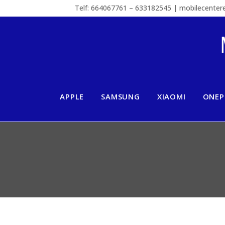
Telf: 664067761 – 633182545 | mobilecente
APPLE
SAMSUNG
XIAOMI
ONEP