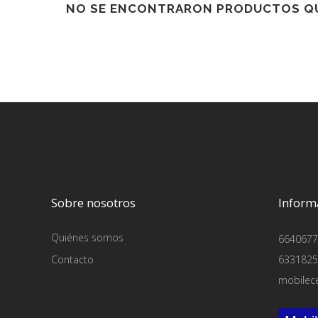
NO SE ENCONTRARON PRODUCTOS QU
Sobre nosotros
Inform
Quiénes somos
6640677
Contacto
6331825
mobilec