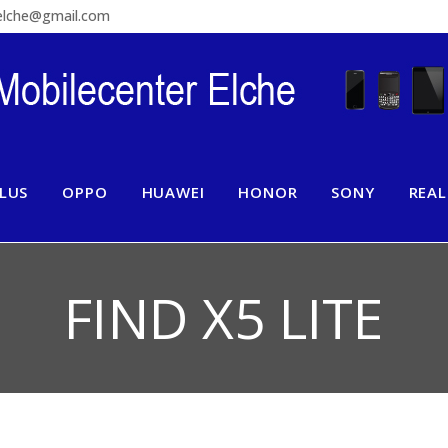
relche@gmail.com
LUS
OPPO
HUAWEI
HONOR
SONY
REA
FIND X5 LITE