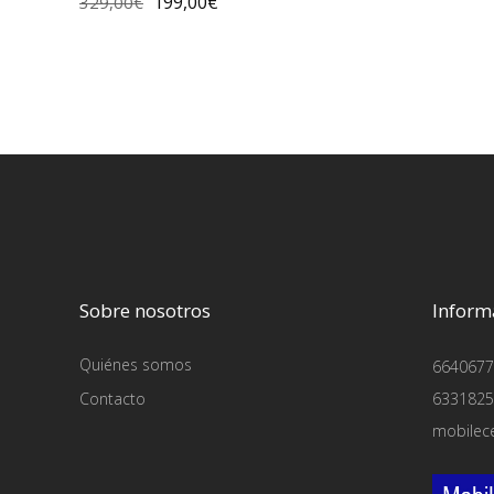
199,00
€
329,00
€
Sobre nosotros
Inform
Quiénes somos
6640677
Contacto
6331825
mobilec