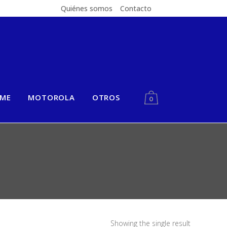
Quiénes somos
Contacto
LME
MOTOROLA
OTROS
0
Showing the single result