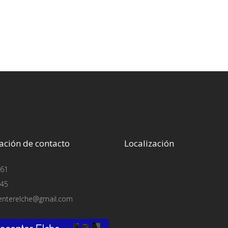
ación de contacto
Localización
61
45
enterelche@gmail.com