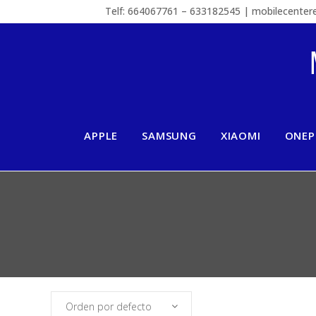
Telf: 664067761 – 633182545 | mobilecente
APPLE
SAMSUNG
XIAOMI
ONEP
Orden por defecto